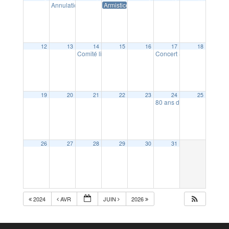
Annulation Conseil municipal
Armistice 8 mai
20:00
12
13
14
15
16
17
18
Comité lien social et solidarité : « Chantons ensemble
Concert SIM : Rencontre 
19
20
21
22
23
24
25
80 ans de Familles rurale
26
27
28
29
30
31
2024
AVR
JUIN
2026