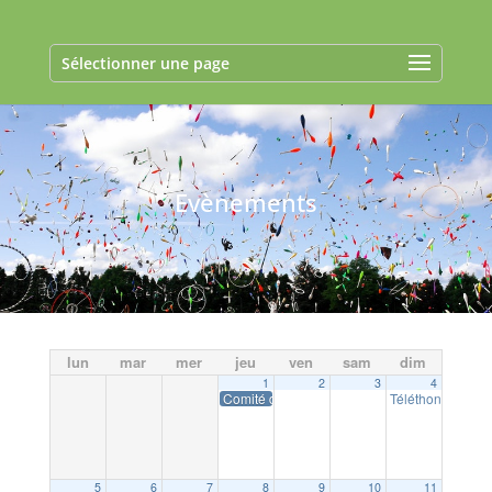
Sélectionner une page
Evènements
lun
mar
mer
jeu
ven
sam
dim
1
2
3
4
Comité d’Organisation d’Épreuves Sportive
Téléthon Dingé 
5
6
7
8
9
10
11