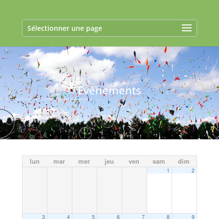
Sélectionner une page
Evènements
lun
mar
mer
jeu
ven
sam
dim
1
2
3
4
5
6
7
8
9