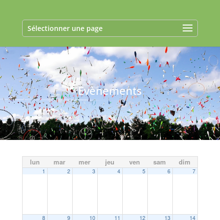
Sélectionner une page
Evènements
lun
mar
mer
jeu
ven
sam
dim
1
2
3
4
5
6
7
8
9
10
11
12
13
14