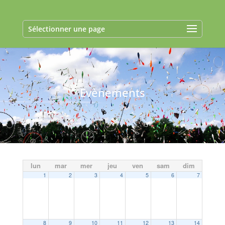
Sélectionner une page
Evènements
lun
mar
mer
jeu
ven
sam
dim
1
2
3
4
5
6
7
8
9
10
11
12
13
14