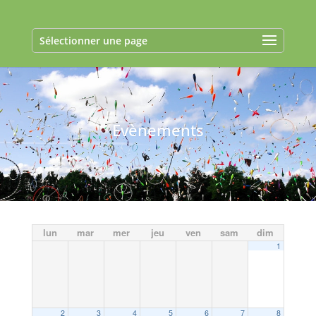
Sélectionner une page
Evènements
lun
mar
mer
jeu
ven
sam
dim
1
2
3
4
5
6
7
8