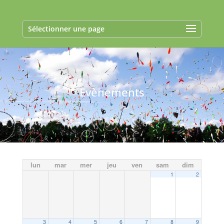
Sélectionner une page
Evènements
lun
mar
mer
jeu
ven
sam
dim
1
2
3
4
5
6
7
8
9