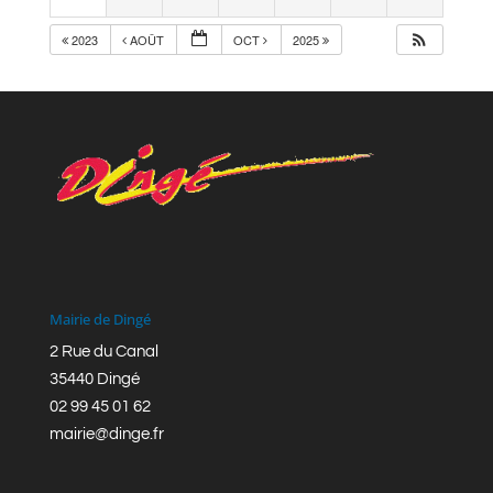
2023
AOÛT
OCT
2025
Mairie de Dingé
2 Rue du Canal
35440 Dingé
02 99 45 01 62
mairie@dinge.fr