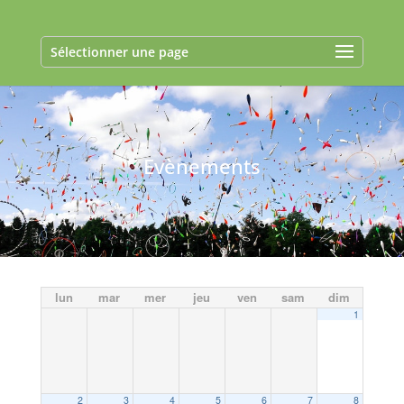
Sélectionner une page
Evènements
lun
mar
mer
jeu
ven
sam
dim
1
2
3
4
5
6
7
8