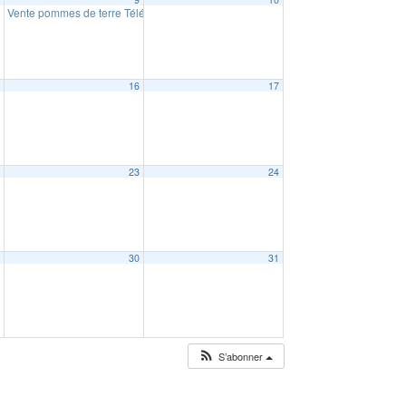
Vente pommes de terre Téléthon
10:00
5
16
17
2
23
24
9
30
31
S’abonner