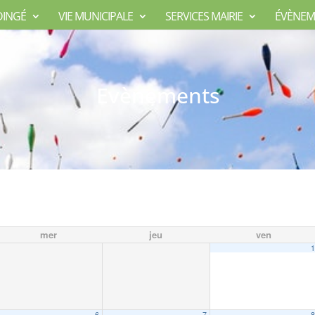
DINGÉ
VIE MUNICIPALE
SERVICES MAIRIE
ÉVÈNEM
Evènements
mer
jeu
ven
6
7