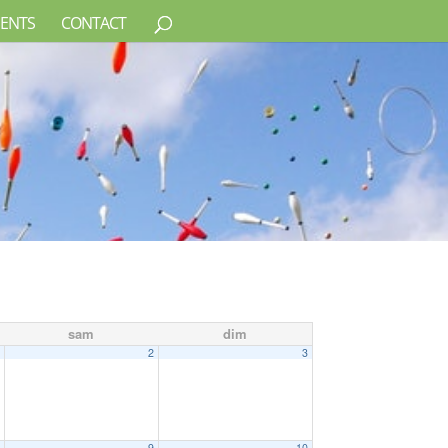
ENTS
CONTACT
sam
dim
1
2
3
8
9
10