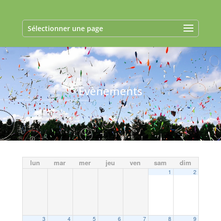
Sélectionner une page
Evènements
lun
mar
mer
jeu
ven
sam
dim
1
2
3
4
5
6
7
8
9