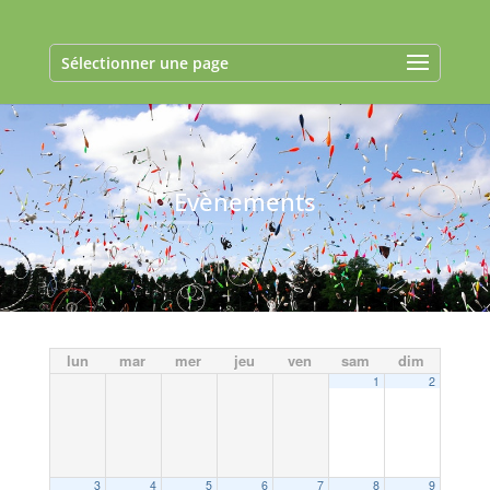
Sélectionner une page
Evènements
lun
mar
mer
jeu
ven
sam
dim
1
2
3
4
5
6
7
8
9