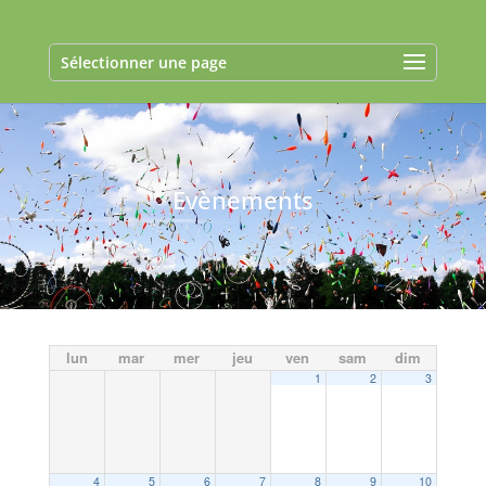
Sélectionner une page
Evènements
lun
mar
mer
jeu
ven
sam
dim
1
2
3
4
5
6
7
8
9
10