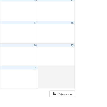
6
17
18
3
24
25
0
31
S’abonner