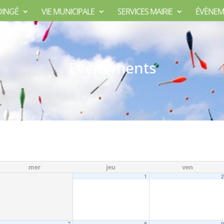
DINGÉ
VIE MUNICIPALE
SERVICES MAIRIE
ÉVÈNEM
Evènements
mer
jeu
ven
1
7
8