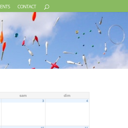
ENTS
CONTACT
sam
dim
2
3
4
9
10
11