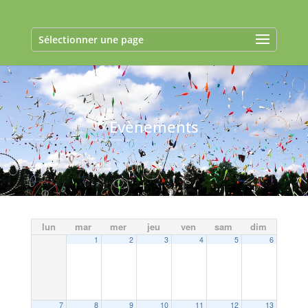
Sélectionner une page
Evènements
lun
mar
mer
jeu
ven
sam
dim
1
2
3
4
5
6
7
8
9
10
11
12
13