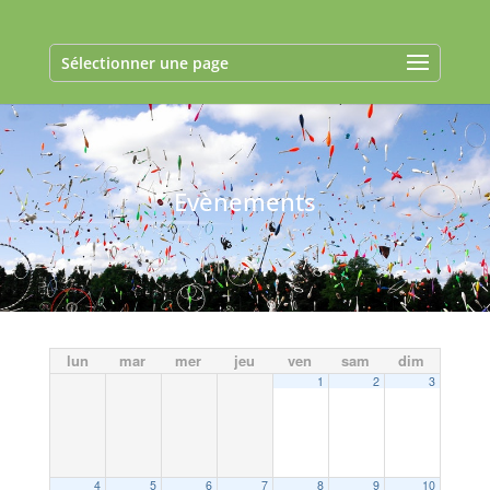
Sélectionner une page
Evènements
lun
mar
mer
jeu
ven
sam
dim
1
2
3
4
5
6
7
8
9
10