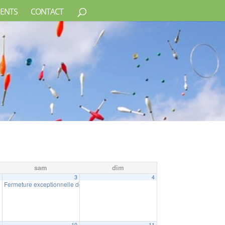
ENTS
CONTACT
sam
dim
2
3
4
Fermeture exceptionnelle de la Mairie
10:00
9
10
11