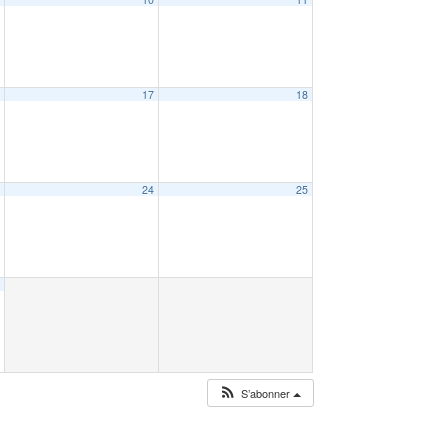
6
17
18
3
24
25
0
S’abonner