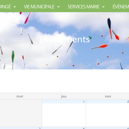
DINGÉ
VIE MUNICIPALE
SERVICES MAIRIE
ÉVÈNEM
Evènements
mer
jeu
ven
1
7
8