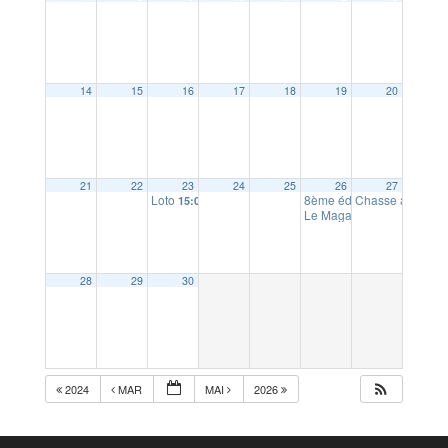
14
15
16
17
18
19
20
21
22
23
24
25
26
27
Loto
8ème édition « Histoires d
Chasse aux œuf
15:00
Le Magasin gratuit : Ferme
28
29
30
2024
MAR
MAI
2026