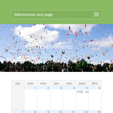
Sélectionner une page
Evènements
lun
mar
mer
jeu
ven
sam
dim
1
2
3
4
5
6
CSD : soirée rougail sauc
7
8
9
10
11
12
13