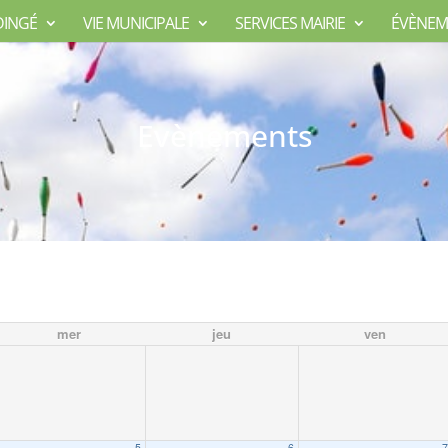
DINGÉ
VIE MUNICIPALE
SERVICES MAIRIE
ÉVÈNEM
Evènements
mer
jeu
ven
5
6