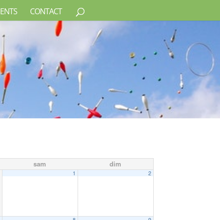
ENTS
CONTACT
sam
dim
1
2
7
8
9