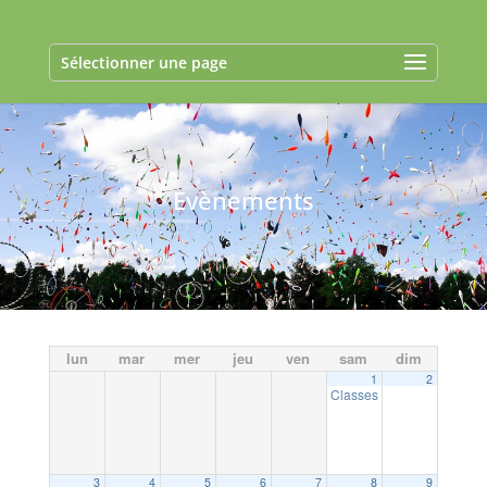
Sélectionner une page
Evènements
lun
mar
mer
jeu
ven
sam
dim
1
2
Classes 2
18:00
3
4
5
6
7
8
9