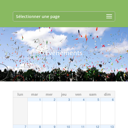
Sélectionner une page
Evènements
lun
mar
mer
jeu
ven
sam
dim
1
2
3
4
5
6
7
8
9
10
11
12
13