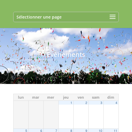
Sélectionner une page
Evènements
lun
mar
mer
jeu
ven
sam
dim
1
2
3
4
5
6
7
8
9
10
11