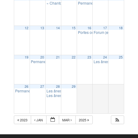
« Chantons ensemble »
Permanence assistant social (sur 
15:00
12
13
14
15
16
17
18
Portes ouvertes à l’école Sainte fam
Forum jeunesse « Trouve 
19
20
21
22
23
24
25
Permanence mutuelle communale (sur RDV)
Les ânes du canal : atelie
10:00
26
27
28
29
Permanence avocat conseil (sur RDV)
Les ânes du canal : atelier mini fermier (18 mois à 6 a
14:00
Les ânes du canal : Atelier « fermier d’un soir »
17:30
2023
JAN
MAR
2025