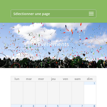
Sélectionner une page
Evènements
lun
mar
mer
jeu
ven
sam
dim
1
2
3
4
5
6
7
8