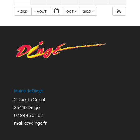
2023
AOÛT
OCT
2025
Mairie de Dingé
2 Rue du Canal
35440 Dingé
02 99 45 01 62
mairie@dinge.fr