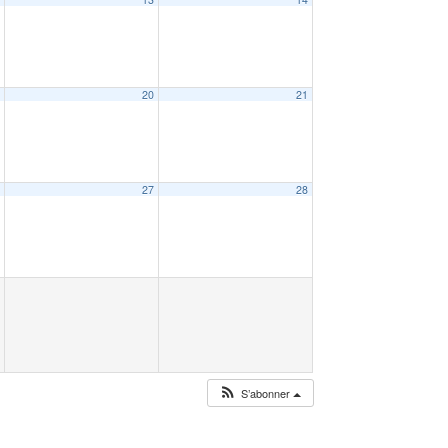
9
20
21
6
27
28
S’abonner