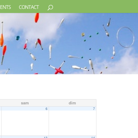
ENTS
CONTACT
sam
dim
5
6
7
2
13
14