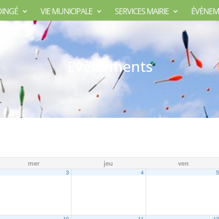
DINGÉ
VIE MUNICIPALE
SERVICES MAIRIE
ÉVÈNEM
Evènements
mer
jeu
ven
3
4
10
11
1