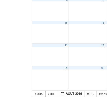
15
16
22
23
29
30
AOÛT 2016
2015
JUIL
SEP
2017