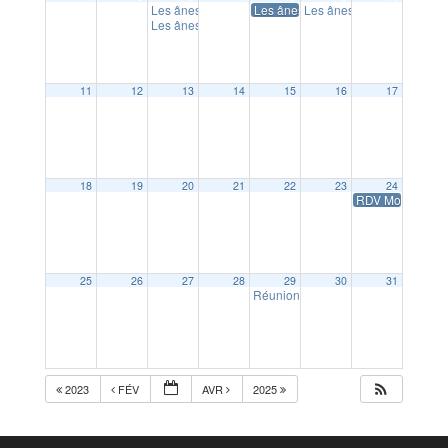
Les ânes du canal : atelier mini fermier (18 mois à 6 a
Les ânes du canal : Stage petit fermi
Les ânes du canal : atelie
Les ânes du canal : Atelier « fermier d’un soir »
17:30
11
12
13
14
15
16
17
18
19
20
21
22
23
24
RDV Motoclub d
25
26
27
28
29
30
31
Réunion de préparation des Class
2023
FÉV
AVR
2025