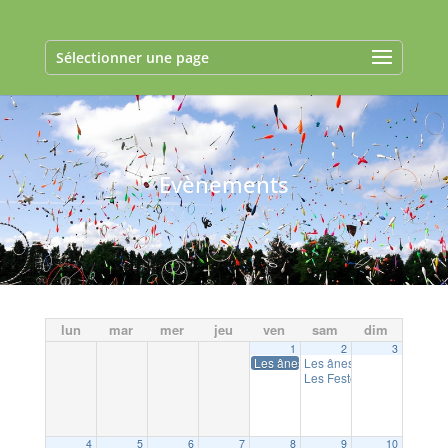
Sélectionner une page
Evènements
lun
mar
mer
jeu
ven
sam
dim
1
2
3
Les ânes du canal : Stage petit fermi
Les ânes du canal : atelie
Les Festous : soirée ann
4
5
6
7
8
9
10