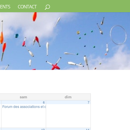
ENTS
CONTACT
sam
dim
5
6
7
Forum des associations et du bénévolat
10:00
2
13
14