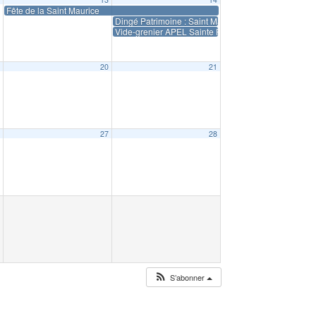
Fête de la Saint Maurice
Dingé Patrimoine : Saint Maurice
Vide-grenier APEL Sainte Famille
9
20
21
6
27
28
S’abonner