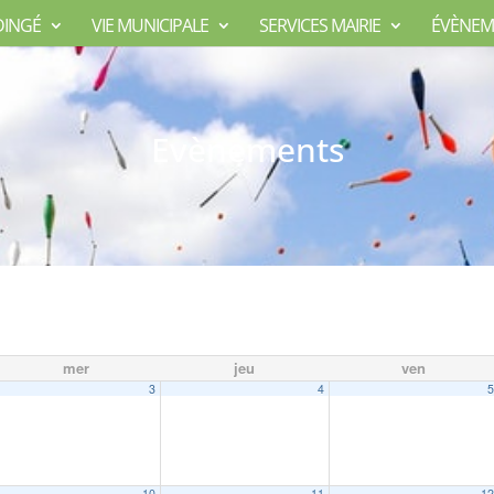
DINGÉ
VIE MUNICIPALE
SERVICES MAIRIE
ÉVÈNEM
Evènements
mer
jeu
ven
3
4
10
11
1