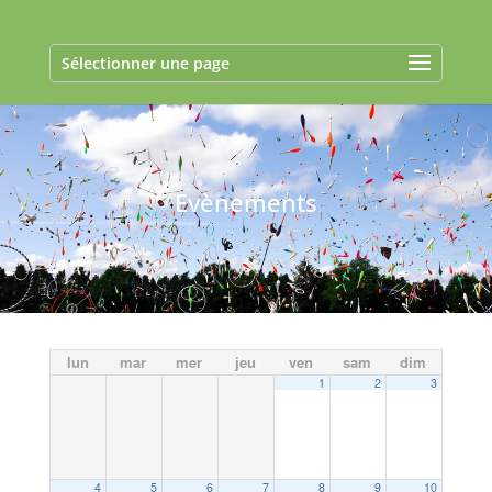
Sélectionner une page
Evènements
lun
mar
mer
jeu
ven
sam
dim
1
2
3
4
5
6
7
8
9
10