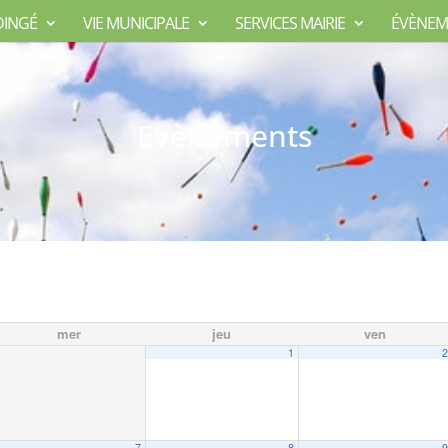
DINGÉ
VIE MUNICIPALE
SERVICES MAIRIE
ÉVÈNEM
Evènements
mer
jeu
ven
1
7
8