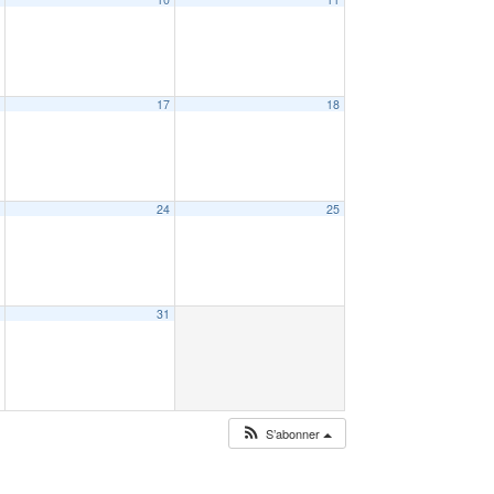
6
17
18
3
24
25
0
31
S’abonner