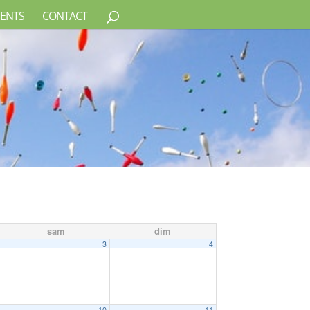
ENTS
CONTACT
sam
dim
2
3
4
9
10
11