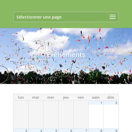
Sélectionner une page
Evènements
lun
mar
mer
jeu
ven
sam
dim
1
2
3
4
5
6
7
8
9