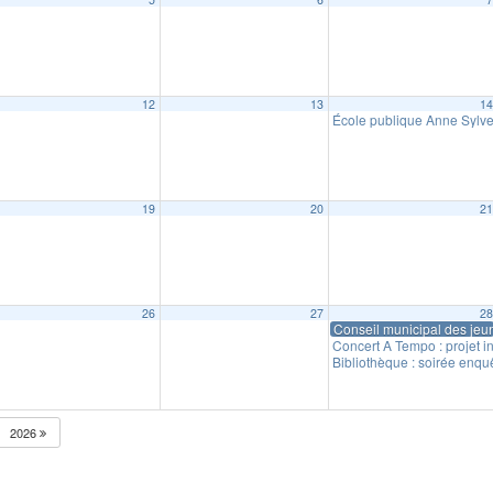
12
13
1
918
École publique Anne Sylves
19
20
2
26
27
2
Conseil municipal des jeu
Concert A Tempo : projet i
Bibliothèque : soirée enqu
2026