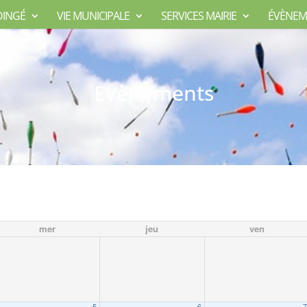
DINGÉ
VIE MUNICIPALE
SERVICES MAIRIE
ÉVÈNEM
Evènements
mer
jeu
ven
5
6