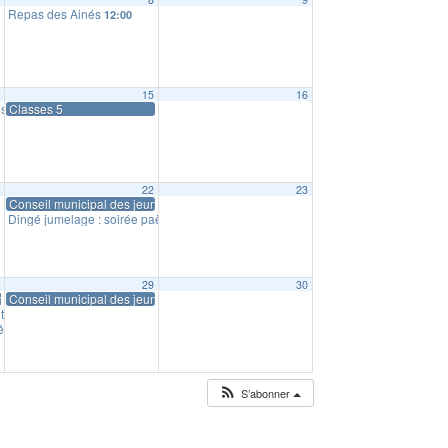
Repas des Ainés
12:00
4
15
16
tre : réunion d’information
Classes 5
18:00
1
22
23
Conseil municipal des jeunes
Dingé jumelage : soirée paëlla
19:30
8
29
30
nes
Conseil municipal des jeunes
ntergenerationnel
14:30
êtes et mystères
20:00
S’abonner