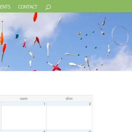
ENTS
CONTACT
sam
dim
1
2
7
8
9