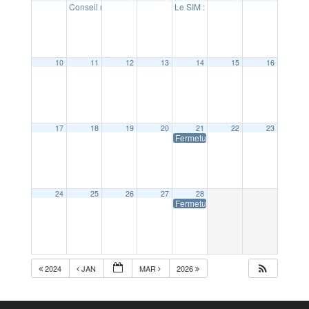
Conseil municipal
Le SIM : concert Soirée des orches
20:00
10
11
12
13
14
15
16
17
18
19
20
21
22
23
Fermeture de la Mairie
24
25
26
27
28
Fermeture de la Mairie
2024
JAN
MAR
2026