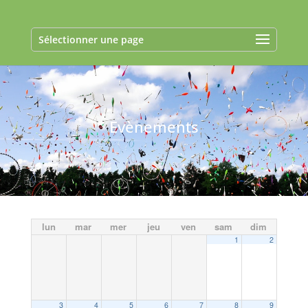
Sélectionner une page
Evènements
lun
mar
mer
jeu
ven
sam
dim
1
2
3
4
5
6
7
8
9