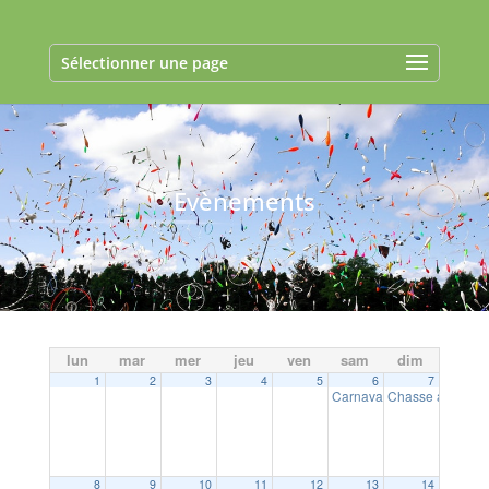
Sélectionner une page
Evènements
lun
mar
mer
jeu
ven
sam
dim
1
2
3
4
5
6
7
Carnaval école publique 
Chasse aux œuf
8
9
10
11
12
13
14