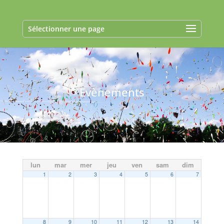
Sélectionner une page
Evènements
lun
mar
mer
jeu
ven
sam
dim
1
2
3
4
5
6
7
8
9
10
11
12
13
14