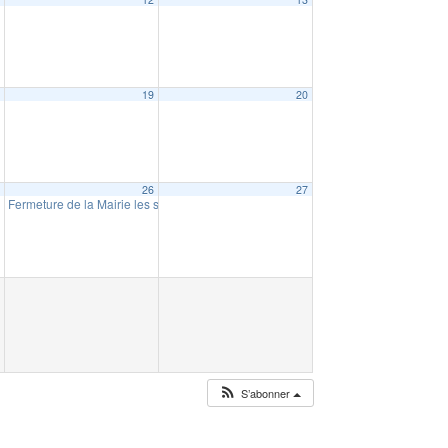
8
19
20
5
26
27
Fermeture de la Mairie les samedis 26/12 et 02/01
10:00
S’abonner