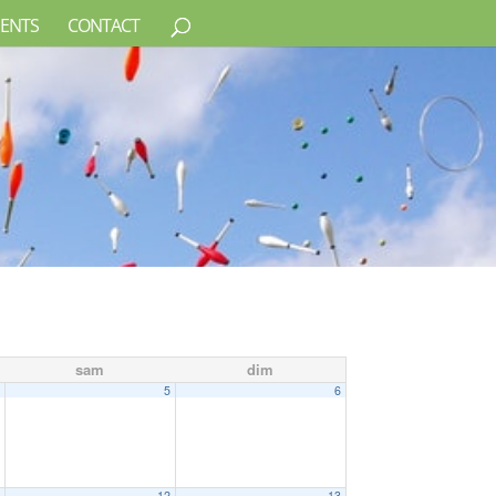
ENTS
CONTACT
sam
dim
4
5
6
1
12
13