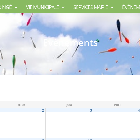
DINGÉ
VIE MUNICIPALE
SERVICES MAIRIE
ÉVÈNEM
Evènements
mer
jeu
ven
2
3
 la Mairie
09:00
9
10
1