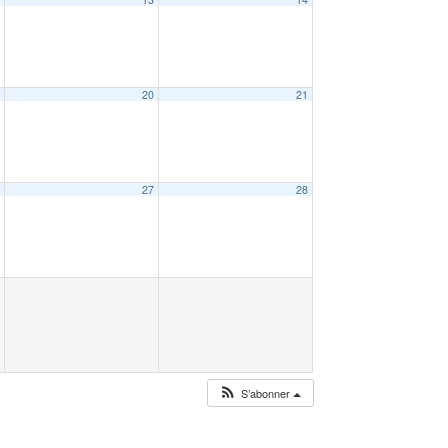
9
20
21
6
27
28
S’abonner