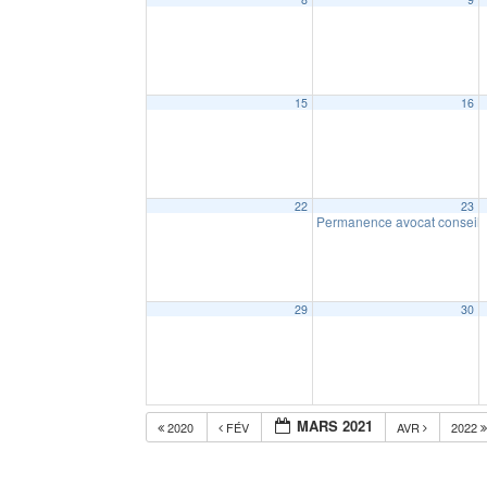
15
16
22
23
Permanence avocat conseil
29
30
MARS 2021
2020
FÉV
AVR
2022