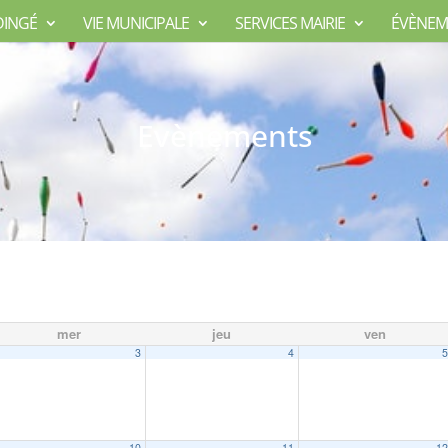
DINGÉ
VIE MUNICIPALE
SERVICES MAIRIE
ÉVÈNEM
Evènements
mer
jeu
ven
3
4
10
11
1