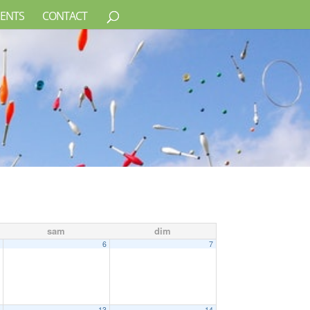
ENTS
CONTACT
sam
dim
5
6
7
2
13
14