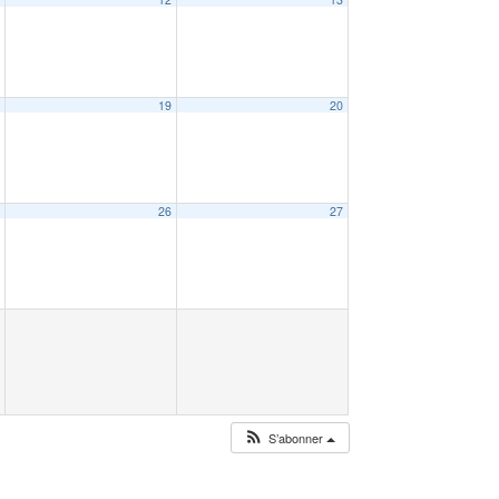
8
19
20
5
26
27
S’abonner