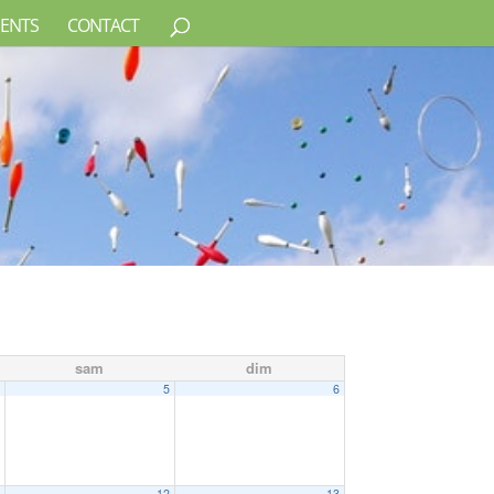
ENTS
CONTACT
sam
dim
4
5
6
1
12
13