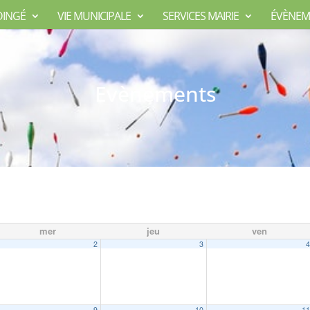
DINGÉ
VIE MUNICIPALE
SERVICES MAIRIE
ÉVÈNEM
Evènements
mer
jeu
ven
2
3
9
10
1