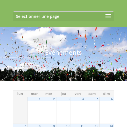
Sélectionner une page
Evènements
lun
mar
mer
jeu
ven
sam
dim
1
2
3
4
5
6
7
8
9
10
11
12
13