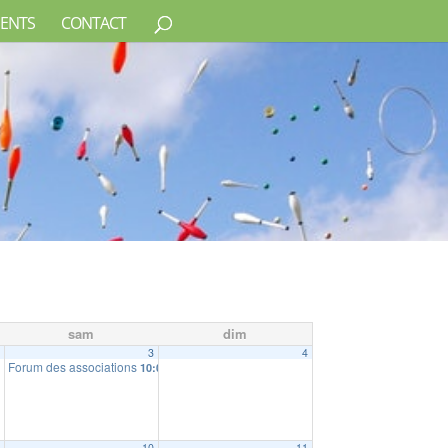
ENTS
CONTACT
sam
dim
2
3
4
Forum des associations
10:00
9
10
11