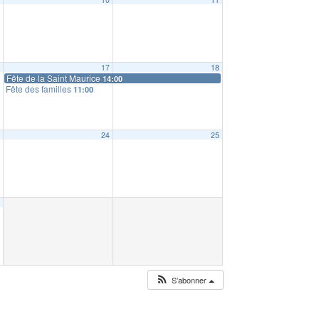
6
17
18
Fête de la Saint Maurice
14:00
Fête des familles
11:00
3
24
25
0
S’abonner