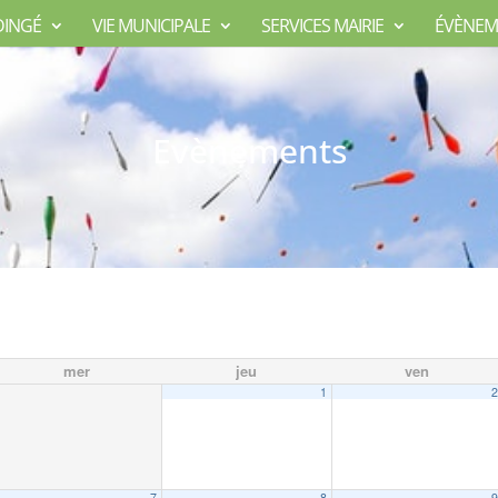
DINGÉ
VIE MUNICIPALE
SERVICES MAIRIE
ÉVÈNEM
Evènements
mer
jeu
ven
1
7
8