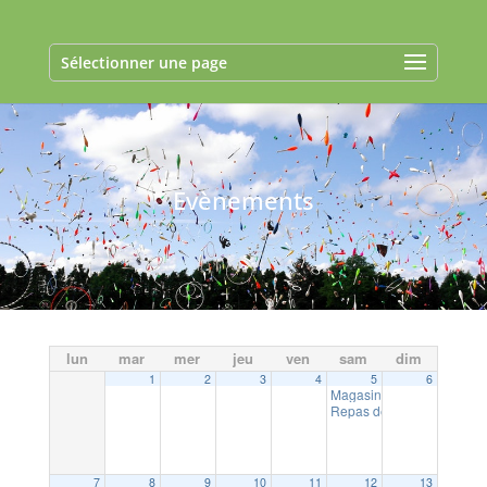
Sélectionner une page
Evènements
lun
mar
mer
jeu
ven
sam
dim
1
2
3
4
5
6
Magasin gratuit – Associat
Repas des aînés
12:00
7
8
9
10
11
12
13