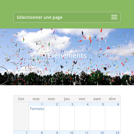
Sélectionner une page
Evènements
lun
mar
mer
jeu
ven
sam
dim
1
2
3
4
5
6
Fermeture exceptionnelle de la Mairie
09:00
7
8
9
10
11
12
13