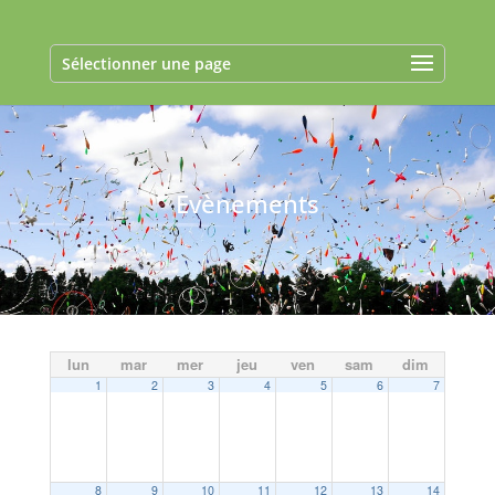
Sélectionner une page
Evènements
lun
mar
mer
jeu
ven
sam
dim
1
2
3
4
5
6
7
8
9
10
11
12
13
14