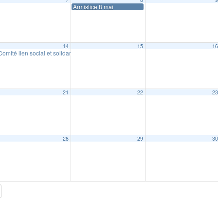
al
Armistice 8 mai
20:00
14
15
1
Comité lien social et solidarité : « Chantons ensemble »
15:00
21
22
2
28
29
3