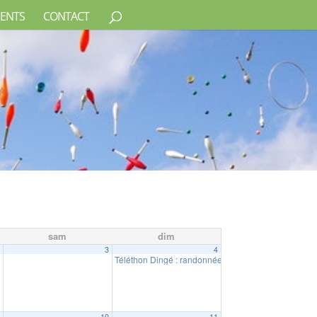
ENTS
CONTACT
sam
dim
2
3
4
nes : Les Boucles Dingéennes
Téléthon Dingé : randonnée pédestre
09:00
9
10
11