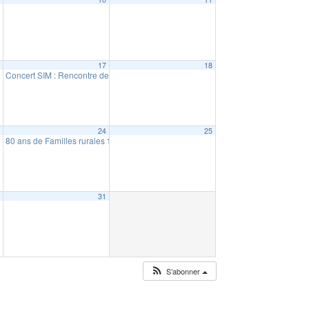
6
17
18
Concert SIM : Rencontre de chœurs
18:30
3
24
25
80 ans de Familles rurales
10:00
0
31
S’abonner