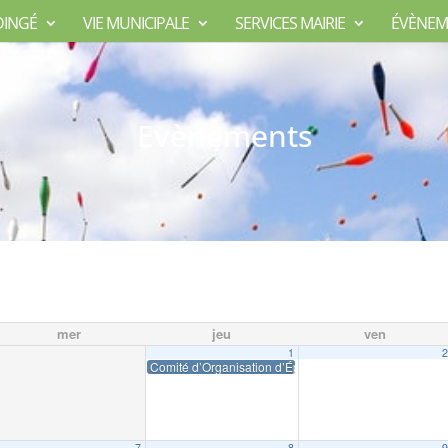
DINGÉ
VIE MUNICIPALE
SERVICES MAIRIE
ÉVÈNEM
Evènements
mer
jeu
ven
1
Comité d’Organisation d’Épreuves Sportives Dingéen
7
8