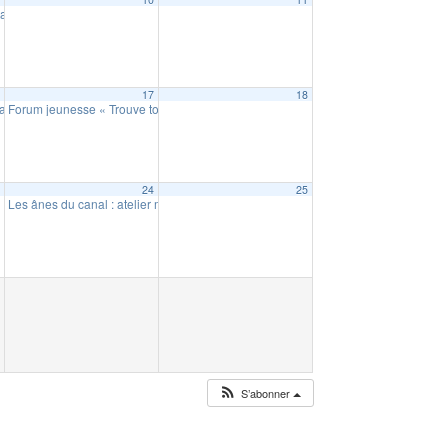
al (sur RDV)
09:00
6
17
18
ainte famille
Forum jeunesse « Trouve ton job »
16:30
09:30
3
24
25
Les ânes du canal : atelier mini fermier (18 mois à 6 ans)
10:30
S’abonner