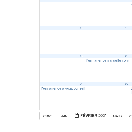
12
13
19
20
Permanence mutuelle comm
26
27
Permanence avocat conseil (sur RDV)
14:00
FÉVRIER 2024
2023
JAN
MAR
2