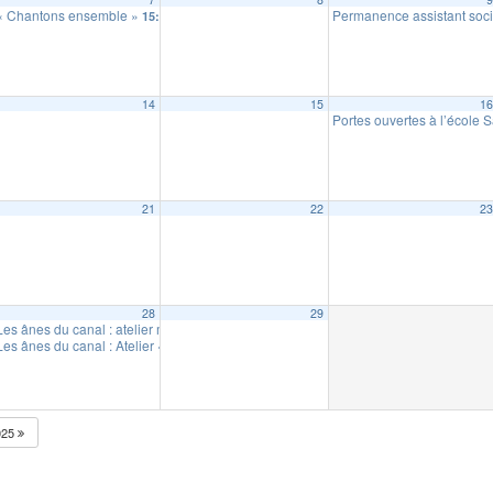
« Chantons ensemble »
Permanence assistant soci
15:00
14
15
1
Portes ouvertes à l’école S
21
22
2
unale (sur RDV)
10:00
28
29
Les ânes du canal : atelier mini fermier (18 mois à 6 ans)
10:30
Les ânes du canal : Atelier « fermier d’un soir »
17:30
025