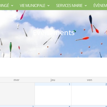
DINGÉ
VIE MUNICIPALE
SERVICES MAIRIE
ÉVÈNEM
Evènements
mer
jeu
ven
1
7
8