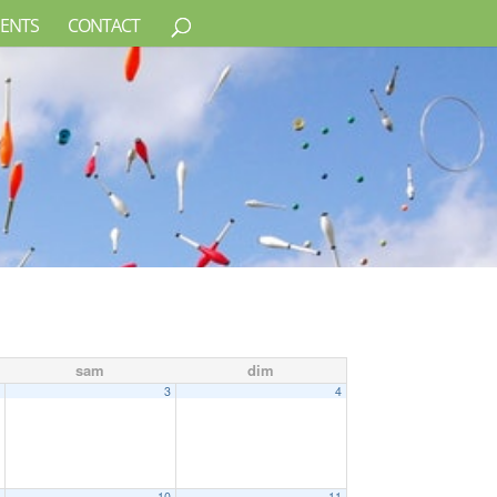
ENTS
CONTACT
sam
dim
2
3
4
9
10
11