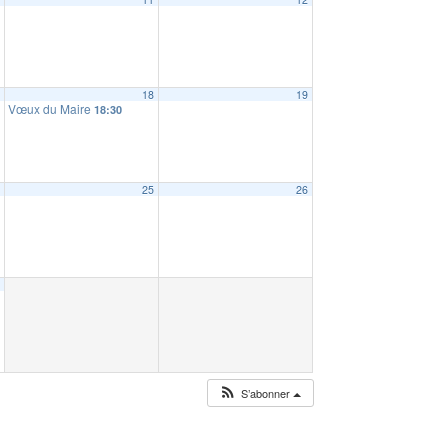
7
18
19
Vœux du Maire
18:30
4
25
26
1
S’abonner