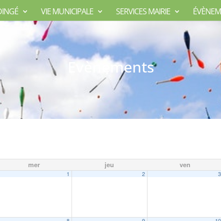
DINGÉ
VIE MUNICIPALE
SERVICES MAIRIE
ÉVÈNEM
Evènements
mer
jeu
ven
1
2
8
9
1