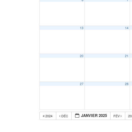
13
14
20
21
27
28
JANVIER 2025
2024
DÉC
FÉV
2