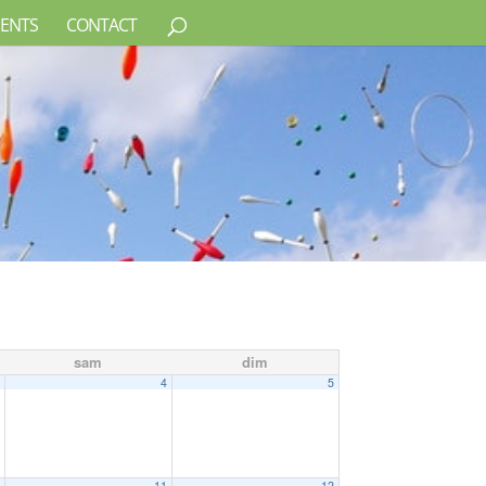
ENTS
CONTACT
sam
dim
3
4
5
0
11
12