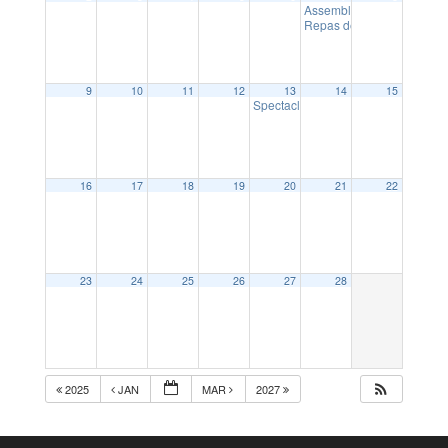
Assemblée générale Ding
Repas de l’école Sainte F
9
10
11
12
13
14
15
Spectacle intergénérationnel
14:30
16
17
18
19
20
21
22
23
24
25
26
27
28
2025
JAN
MAR
2027