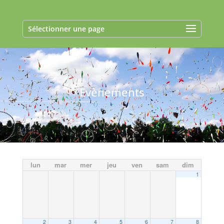
Sélectionner une page
Evènements
lun
mar
mer
jeu
ven
sam
dim
1
2
3
4
5
6
7
8