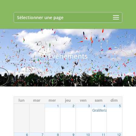
Sélectionner une page
Evènements
lun
mar
mer
jeu
ven
sam
dim
1
2
3
4
5
Gratiferia de Ma P’tite Gla
6
7
8
9
10
11
12