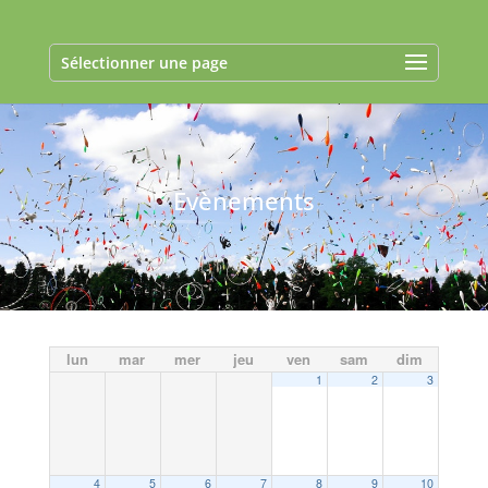
Sélectionner une page
Evènements
lun
mar
mer
jeu
ven
sam
dim
1
2
3
4
5
6
7
8
9
10