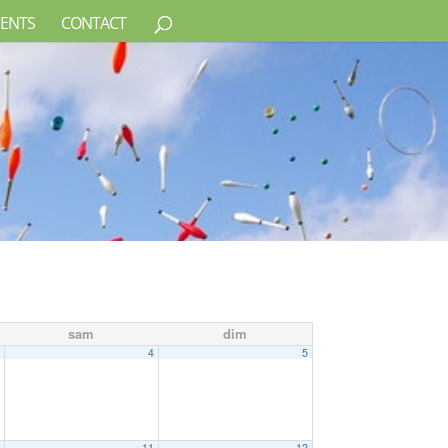
ENTS
CONTACT
sam
dim
3
4
5
0
11
12