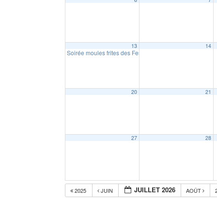
13
14
Soirée moules frites des Festous
19:00
20
21
27
28
JUILLET 2026
2025
JUIN
AOÛT