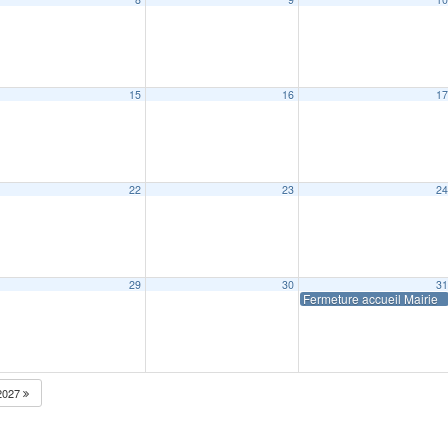
15
16
1
22
23
2
29
30
3
Fermeture accueil Mairie
2027