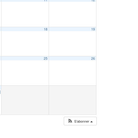
7
18
19
4
25
26
1
S’abonner