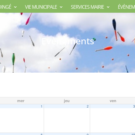
DINGÉ
VIE MUNICIPALE
SERVICES MAIRIE
ÉVÈNEM
Evènements
mer
jeu
ven
1
2
8
9
1