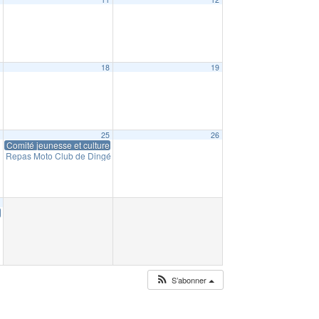
7
18
19
4
25
26
Comité jeunesse et culture : Halloween Space Horror
Repas Moto Club de Dingé
19:30
1
e : Halloween Space Horror
S’abonner