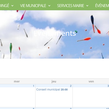
DINGÉ
VIE MUNICIPALE
SERVICES MAIRIE
ÉVÈNEM
Evènements
mer
jeu
ven
1
2
Conseil municipal
20:00
8
9
1