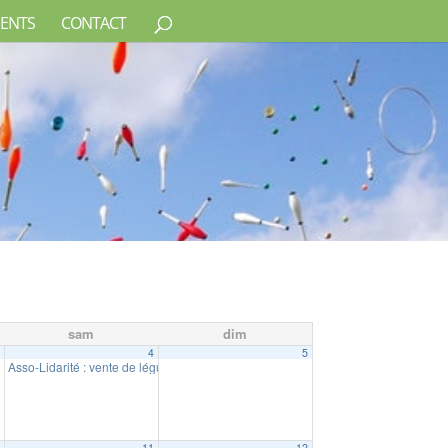
ENTS
CONTACT
sam
dim
3
4
5
Asso-Lidarité : vente de légumes
10:00
0
11
12