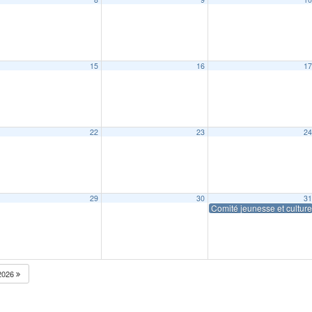
15
16
1
22
23
2
29
30
3
Comité jeunesse et cultur
2026