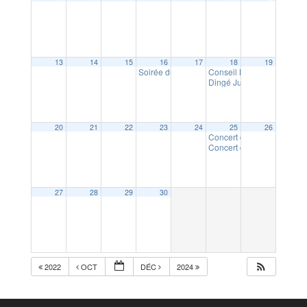
13
14
15
16
17
18
19
Soirée du Beaujolais Nouveau
Conseil Municipal des Je
19:00
Dingé Jumelage : soirée p
20
21
22
23
24
25
26
Concert de l’orchestre Ar
Concert de l’orchestre Ar
27
28
29
30
2022
OCT
DÉC
2024