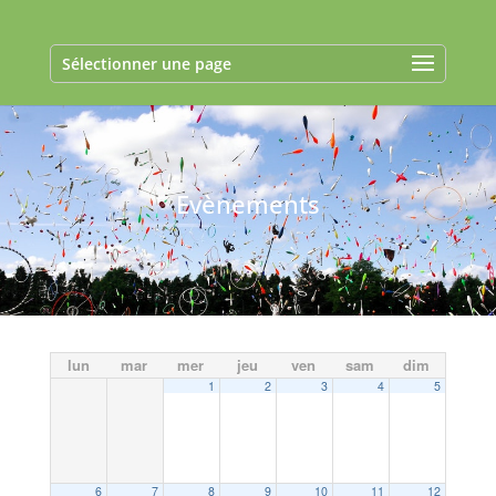
Sélectionner une page
Evènements
lun
mar
mer
jeu
ven
sam
dim
1
2
3
4
5
6
7
8
9
10
11
12