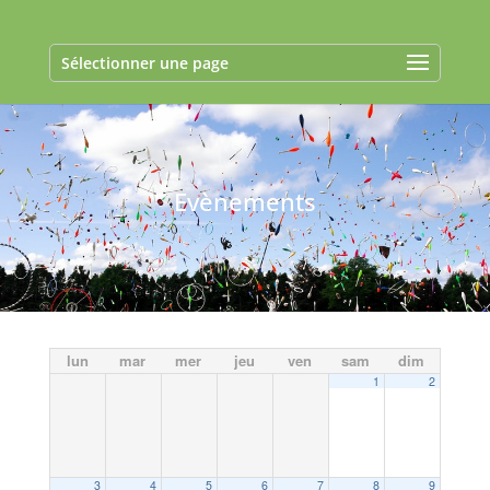
Sélectionner une page
Evènements
lun
mar
mer
jeu
ven
sam
dim
1
2
3
4
5
6
7
8
9