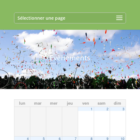
Sélectionner une page
Evènements
lun
mar
mer
jeu
ven
sam
dim
1
2
3
4
5
6
7
8
9
10